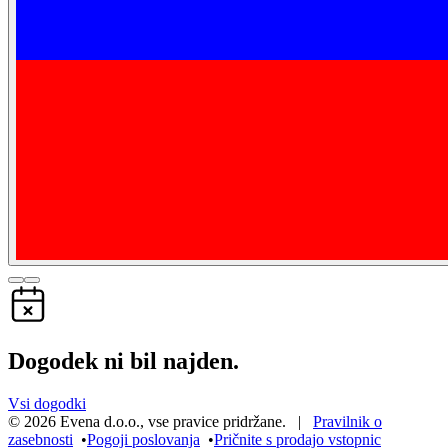
Dogodek ni bil najden.
Vsi dogodki
©
2026
Evena d.o.o.
,
vse pravice pridržane
. |
Pravilnik o
zasebnosti
•
Pogoji poslovanja
•
Pričnite s prodajo vstopnic