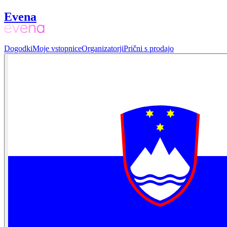
Evena
Dogodki
Moje vstopnice
Organizatorji
Prični s prodajo