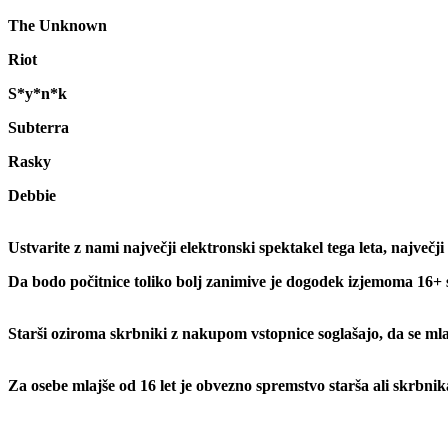
The Unknown
Riot
S*y*n*k
Subterra
Rasky
Debbie
Ustvarite z nami največji elektronski spektakel tega leta, največji 
Da bodo počitnice toliko bolj zanimive je dogodek izjemoma 16+ 
Starši oziroma skrbniki z nakupom vstopnice soglašajo, da se mla
Za osebe mlajše od 16 let je obvezno spremstvo starša ali skrbnik