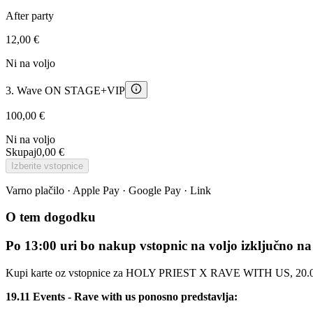
After party
12,00 €
Ni na voljo
3. Wave ON STAGE+VIP
100,00 €
Ni na voljo
Skupaj
0,00 €
Izberite vstopnice
Varno plačilo · Apple Pay · Google Pay · Link
O tem dogodku
Po 13:00 uri bo nakup vstopnic na voljo izključno 
Kupi karte oz vstopnice za HOLY PRIEST X RAVE WITH US, 20.06.2
19.11 Events - Rave with us ponosno predstavlja: