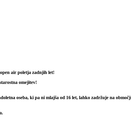
open air poletja zadnjih let!
starostna omejitev!
doletna oseba, ki pa ni mlajša od 16 let, lahko zadržuje na območ
a.