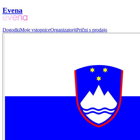
Evena
Dogodki
Moje vstopnice
Organizatorji
Prični s prodajo