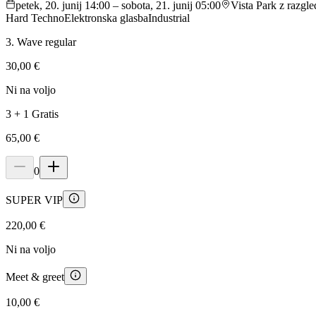
petek, 20. junij 14:00 – sobota, 21. junij 05:00
Vista Park z razgl
Hard Techno
Elektronska glasba
Industrial
3. Wave regular
30,00 €
Ni na voljo
3 + 1 Gratis
65,00 €
0
SUPER VIP
220,00 €
Ni na voljo
Meet & greet
10,00 €