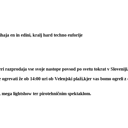
ihaja en in edini, kralj hard techno euforije
eri razprodaja vse svoje nastope povsod po svetu tokrat v Sloveniji
revati že ob 14:00 uri ob Velenjski plaži,kjer vas bomo ogreli z d
i, mega lightshow ter pirotehničnim spektaklom.