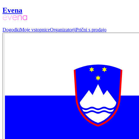
Evena
Dogodki
Moje vstopnice
Organizatorji
Prični s prodajo