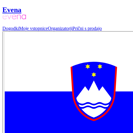
Evena
Dogodki
Moje vstopnice
Organizatorji
Prični s prodajo