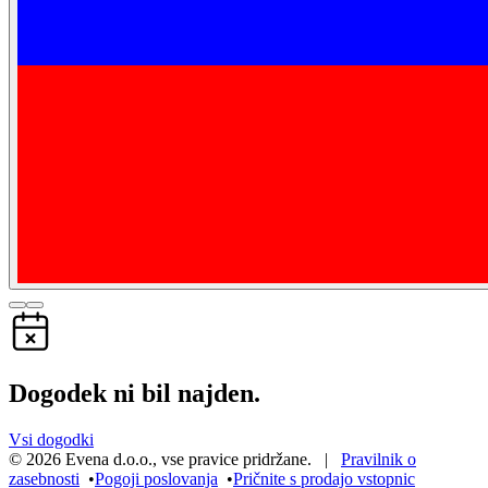
Dogodek ni bil najden.
Vsi dogodki
©
2026
Evena d.o.o.
,
vse pravice pridržane
. |
Pravilnik o
zasebnosti
•
Pogoji poslovanja
•
Pričnite s prodajo vstopnic