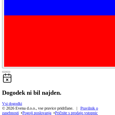
Dogodek ni bil najden.
Vsi dogodki
©
2026
Evena d.o.o.
,
vse pravice pridržane
. |
Pravilnik o
zasebnosti
•
Pogoji poslovanja
•
Pričnite s prodajo vstopnic