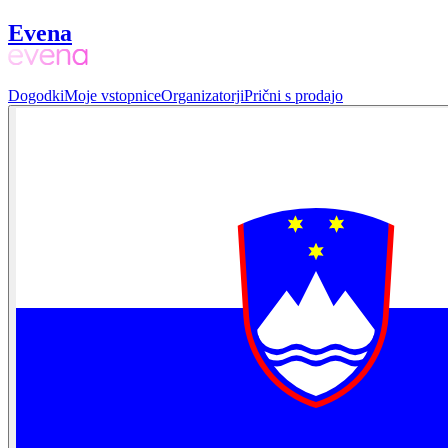
Evena
Dogodki
Moje vstopnice
Organizatorji
Prični s prodajo