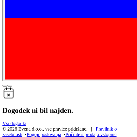
Dogodek ni bil najden.
Vsi dogodki
©
2026
Evena d.o.o.
,
vse pravice pridržane
. |
Pravilnik o
zasebnosti
•
Pogoji poslovanja
•
Pričnite s prodajo vstopnic