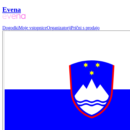
Evena
Dogodki
Moje vstopnice
Organizatorji
Prični s prodajo