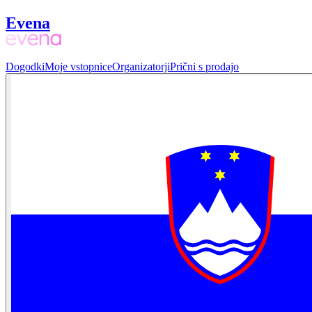
Evena
Dogodki
Moje vstopnice
Organizatorji
Prični s prodajo