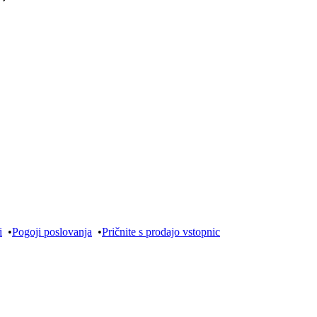
i
•
Pogoji poslovanja
•
Pričnite s prodajo vstopnic