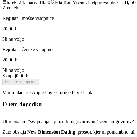
torek, 24. marec 18:30
Eda Bon Vivant, Delpinova ulica 18B, 50
Zmenek
Regular - moške vstopnice
20,00 €
Ni na voljo
Regular - ženske vstopnice
20,00 €
Ni na voljo
Skupaj
0,00 €
Izberite vstopnice
Varno plačilo · Apple Pay · Google Pay · Link
O tem dogodku
Utrujen/a od “swipeanja”, praznih pogovorov in “seen” odgovorov?
Zato obstaja
New Dimension Dating,
prostor, kjer ni pomembno, ali i