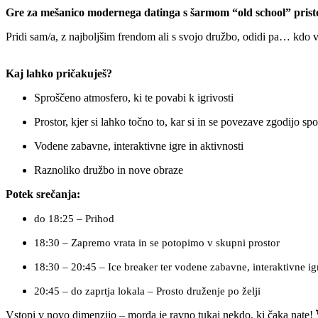
Gre za mešanico modernega datinga s šarmom “old school” prist
Pridi sam/a, z najboljšim frendom ali s svojo družbo, odidi pa… kdo
Kaj lahko pričakuješ?
Sproščeno atmosfero, ki te povabi k igrivosti
Prostor, kjer si lahko točno to, kar si in se povezave zgodijo s
Vodene zabavne, interaktivne igre in aktivnosti
Raznoliko družbo in nove obraze
Potek srečanja:
do 18:25 – Prihod
18:30 – Zapremo vrata in se potopimo v skupni prostor
18:30 – 20:45 – Ice breaker ter vodene zabavne, interaktivne ig
20:45 – do zaprtja lokala – Prosto druženje po želji
Vstopi v novo dimenzijo – morda je ravno tukaj nekdo, ki čaka nate!