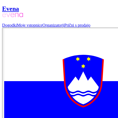
Evena
Dogodki
Moje vstopnice
Organizatorji
Prični s prodajo