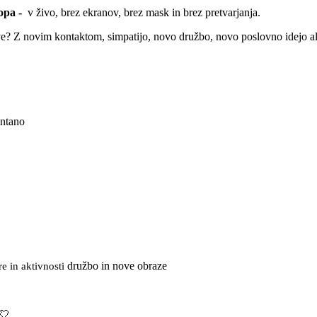
opa -
v živo, brez ekranov, brez mask in brez pretvarjanja.
 ve? Z novim kontaktom, simpatijo, novo družbo, novo poslovno idejo a
pontano
družbo in nove obraze
re in aktivnosti
 💘