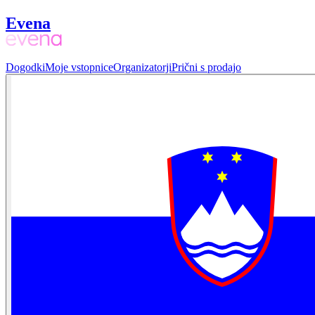
Evena
Dogodki
Moje vstopnice
Organizatorji
Prični s prodajo