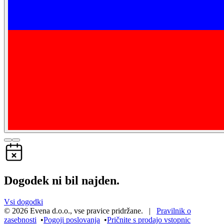
Dogodek ni bil najden.
Vsi dogodki
©
2026
Evena d.o.o.
,
vse pravice pridržane
. |
Pravilnik o
zasebnosti
•
Pogoji poslovanja
•
Pričnite s prodajo vstopnic