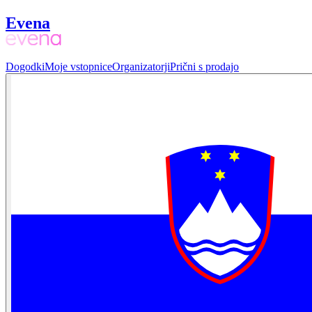
Evena
Dogodki
Moje vstopnice
Organizatorji
Prični s prodajo