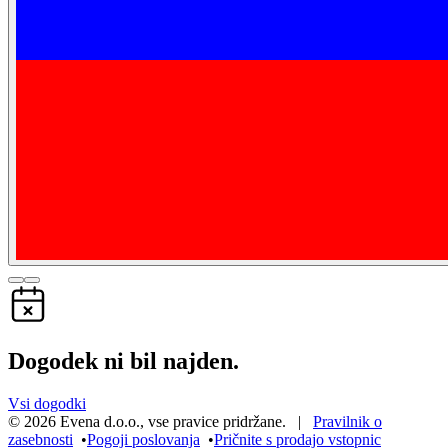
Dogodek ni bil najden.
Vsi dogodki
©
2026
Evena d.o.o.
,
vse pravice pridržane
. |
Pravilnik o
zasebnosti
•
Pogoji poslovanja
•
Pričnite s prodajo vstopnic