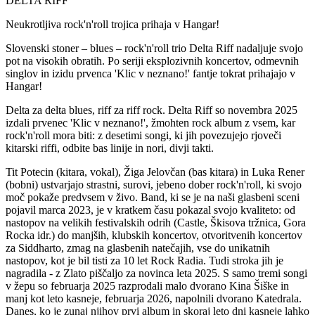
DELTA RIFF
Neukrotljiva rock'n'roll trojica prihaja v Hangar!
Slovenski stoner – blues – rock'n'roll trio Delta Riff nadaljuje svojo
pot na visokih obratih. Po seriji eksplozivnih koncertov, odmevnih
singlov in izidu prvenca 'Klic v neznano!' fantje tokrat prihajajo v
Hangar!
Delta za delta blues, riff za riff rock. Delta Riff so novembra 2025
izdali prvenec 'Klic v neznano!', žmohten rock album z vsem, kar
rock'n'roll mora biti: z desetimi songi, ki jih povezujejo rjoveči
kitarski riffi, odbite bas linije in nori, divji takti.
Tit Potecin (kitara, vokal), Žiga Jelovčan (bas kitara) in Luka Rener
(bobni) ustvarjajo strastni, surovi, jebeno dober rock'n'roll, ki svojo
moč pokaže predvsem v živo. Band, ki se je na naši glasbeni sceni
pojavil marca 2023, je v kratkem času pokazal svojo kvaliteto: od
nastopov na velikih festivalskih odrih (Castle, Škisova tržnica, Gora
Rocka idr.) do manjših, klubskih koncertov, otvoritvenih koncertov
za Siddharto, zmag na glasbenih natečajih, vse do unikatnih
nastopov, kot je bil tisti za 10 let Rock Radia. Tudi stroka jih je
nagradila - z Zlato piščaljo za novinca leta 2025. S samo tremi songi
v žepu so februarja 2025 razprodali malo dvorano Kina Šiške in
manj kot leto kasneje, februarja 2026, napolnili dvorano Katedrala.
Danes, ko je zunaj njihov prvi album in skoraj leto dni kasneje lahko