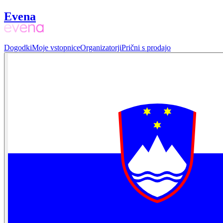
Evena
Dogodki
Moje vstopnice
Organizatorji
Prični s prodajo