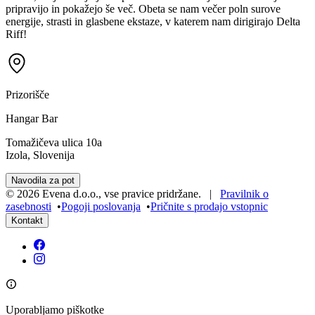
pripravijo in pokažejo še več. Obeta se nam večer poln surove
energije, strasti in glasbene ekstaze, v katerem nam dirigirajo Delta
Riff!
Prizorišče
Hangar Bar
Tomažičeva ulica 10a
Izola, Slovenija
Navodila za pot
©
2026
Evena d.o.o.
,
vse pravice pridržane
. |
Pravilnik o
zasebnosti
•
Pogoji poslovanja
•
Pričnite s prodajo vstopnic
Kontakt
Uporabljamo piškotke