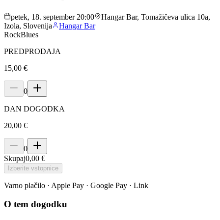
petek, 18. september 20:00
Hangar Bar, Tomažičeva ulica 10a,
Izola, Slovenija
Hangar Bar
Rock
Blues
PREDPRODAJA
15,00 €
0
DAN DOGODKA
20,00 €
0
Skupaj
0,00 €
Izberite vstopnice
Varno plačilo · Apple Pay · Google Pay · Link
O tem dogodku