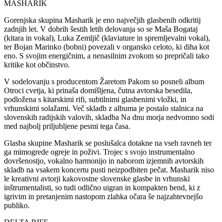
MASHARIK
Gorenjska skupina Masharik je eno največjih glasbenih odkritij
zadnjih let. V dobrih šestih letih delovanja so se Maša Bogataj
(kitara in vokal), Luka Zemljič (klaviature in spremljevalni vokal),
ter Bojan Marinko (bobni) povezali v organsko celoto, ki diha kot
eno. S svojim energičnim, a nenasilnim zvokom so prepričali tako
kritike kot občinstvo.
V sodelovanju s producentom Žaretom Pakom so posneli album
Otroci cvetja, ki prinaša domišljena, čutna avtorska besedila,
podložena s kitarskimi rifi, subtilnimi glasbenimi vložki, in
vrhunskimi solažami. Več skladb z albuma je postalo stalnica na
slovenskih radijskih valovih, skladba Na dnu morja nedvomno sodi
med najbolj priljubljene pesmi tega časa.
Glasba skupine Masharik se poslušalca dotakne na vseh ravneh ter
ga mimogrede ogreje in poživi. Trojec s svojo instrumentalno
dovršenostjo, vokalno harmonijo in naborom izjemnih avtorskih
skladb na vsakem koncertu pusti neizpodbiten pečat. Masharik niso
le kreativni avtorji kakovostne slovenske glasbe in vrhunski
inštrumentalisti, so tudi odlično uigran in kompakten bend, ki z
igrivim in pretanjenim nastopom zlahka očara še najzahtevnejšo
publiko.