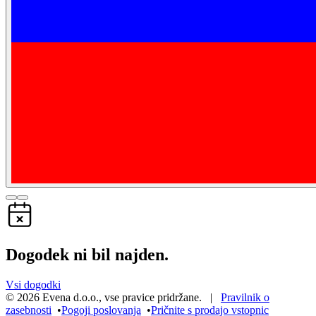
Dogodek ni bil najden.
Vsi dogodki
©
2026
Evena d.o.o.
,
vse pravice pridržane
. |
Pravilnik o
zasebnosti
•
Pogoji poslovanja
•
Pričnite s prodajo vstopnic