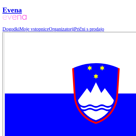
Evena
Dogodki
Moje vstopnice
Organizatorji
Prični s prodajo