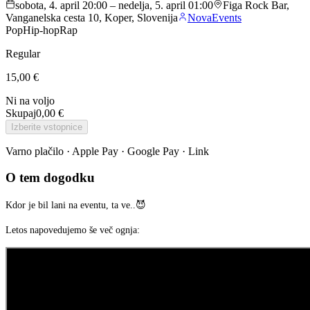
sobota, 4. april 20:00 – nedelja, 5. april 01:00
Figa Rock Bar,
Vanganelska cesta 10, Koper, Slovenija
NovaEvents
Pop
Hip-hop
Rap
Regular
15,00 €
Ni na voljo
Skupaj
0,00 €
Izberite vstopnice
Varno plačilo · Apple Pay · Google Pay · Link
O tem dogodku
Kdor je bil lani na eventu, ta ve..😈
Letos napovedujemo še več ognja: