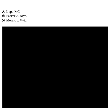
🎤 Lupo MC
🎤 Faaker & Alyo
🎤 Morato x Vvid