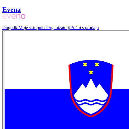
Evena
Dogodki
Moje vstopnice
Organizatorji
Prični s prodajo