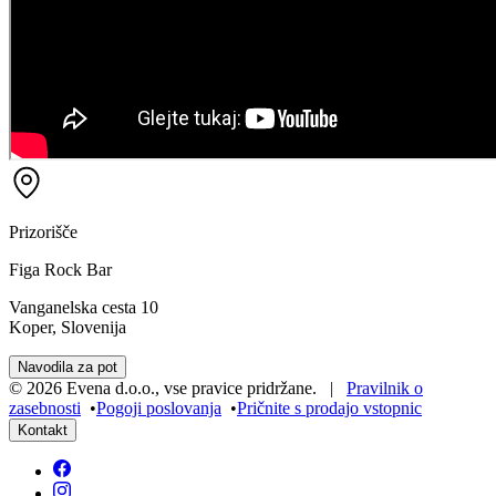
Prizorišče
Figa Rock Bar
Vanganelska cesta 10
Koper, Slovenija
Navodila za pot
©
2026
Evena d.o.o.
,
vse pravice pridržane
. |
Pravilnik o
zasebnosti
•
Pogoji poslovanja
•
Pričnite s prodajo vstopnic
Kontakt