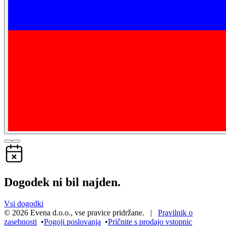
Dogodek ni bil najden.
Vsi dogodki
©
2026
Evena d.o.o.
,
vse pravice pridržane
. |
Pravilnik o
zasebnosti
•
Pogoji poslovanja
•
Pričnite s prodajo vstopnic