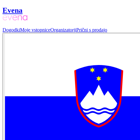
Evena
Dogodki
Moje vstopnice
Organizatorji
Prični s prodajo