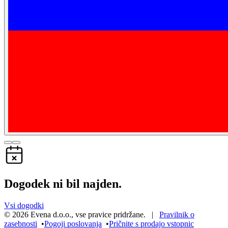
Dogodek ni bil najden.
Vsi dogodki
©
2026
Evena d.o.o.
,
vse pravice pridržane
. |
Pravilnik o
zasebnosti
•
Pogoji poslovanja
•
Pričnite s prodajo vstopnic