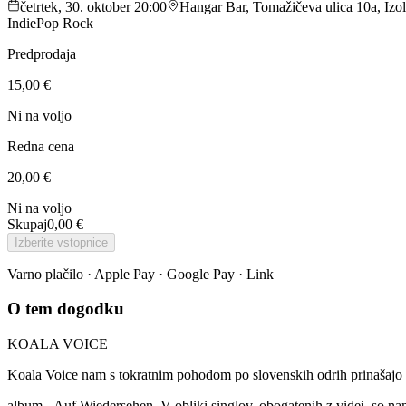
četrtek, 30. oktober 20:00
Hangar Bar, Tomažičeva ulica 10a, Izol
Indie
Pop Rock
Predprodaja
15,00 €
Ni na voljo
Redna cena
20,00 €
Ni na voljo
Skupaj
0,00 €
Izberite vstopnice
Varno plačilo · Apple Pay · Google Pay · Link
O tem dogodku
KOALA VOICE
Koala Voice nam s tokratnim pohodom po slovenskih odrih prinašajo ž
album - Auf Wiedersehen. V obliki singlov, obogatenih z videi, so na