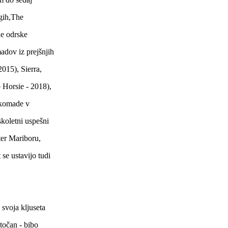
gih,The
ne odrske
madov iz prejšnjih
015), Sierra,
 Horsie - 2018),
e komade v
skoletni uspešni
ter Mariboru,
 se ustavijo tudi
 svoja kljuseta
točan - bibo