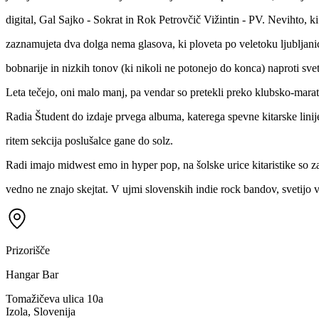
digital, Gal Sajko - Sokrat in Rok Petrovčič Vižintin - PV. Nevihto, ki 
zaznamujeta dva dolga nema glasova, ki ploveta po veletoku ljubljani
bobnarije in nizkih tonov (ki nikoli ne potonejo do konca) naproti svet
Leta tečejo, oni malo manj, pa vendar so pretekli preko klubsko-mara
Radia Študent do izdaje prvega albuma, katerega spevne kitarske linij
ritem sekcija poslušalce gane do solz.
Radi imajo midwest emo in hyper pop, na šolske urice kitaristike so z
vedno ne znajo skejtat. V ujmi slovenskih indie rock bandov, svetijo 
Prizorišče
Hangar Bar
Tomažičeva ulica 10a
Izola, Slovenija