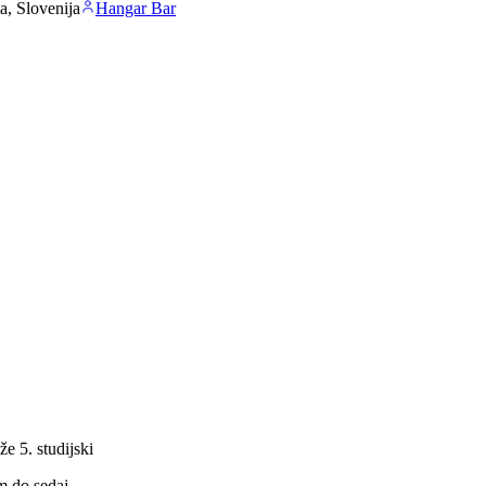
a, Slovenija
Hangar Bar
e 5. studijski
m do sedaj