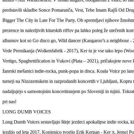
predstavili skladbe Sonce Pomaranča, Vest, Tebe Imam Rajši Od Dru
Bigger The City in Late For The Party. Ob spremljavi njihove žmoht
prezence in nalezljivih kitarskih riffov pa lahko poleg že utečenih ko
albumov kot so Go disco go, Wild dancer (Kangaroo’s a neighbour - 2
Vede Premikanja (Wolkenfabrik - 2017), Ker tu je vse tako lepo (Woo
Vertigo, Spaghettification in Vukovi (Plata – 2021), pričakujete nov
žanrski mešanici indie-rocka, punk-popa in disca. Koala Voice po lan
turneji na Nizozemskem in razprodanih koncertih v Ljubljani, Kopru 
nadaljujejo s samostojnim koncertiranjem po Sloveniji in tujini. Tokrat
pri nas!
LONG DUMB VOICES
Long Dumb Voices sestavljajo štirje jezdeci apokalipse indie rocka, ki
jezdijo od leta 2017. Konjenico tvorijo Erik Kerpan - Ker π, Jernej Po