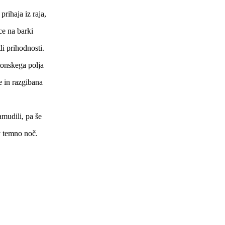
prihaja iz raja,
ce na barki
li prihodnosti.
tonskega polja
e in razgibana
amudili, pa še
v temno noč.