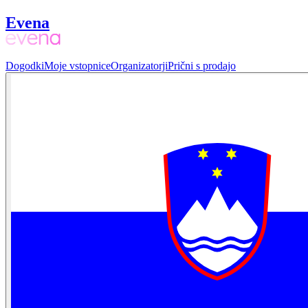
Evena
Dogodki
Moje vstopnice
Organizatorji
Prični s prodajo