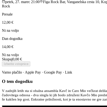
petek, 27. marec 21:00
Figa Rock Bar, Vanganelska cesta 10, Kop
Rock
Presale
12,00 €
Ni na voljo
Dan dogodka
14,00 €
Ni na voljo
Skupaj
0,00 €
Izberite vstopnice
Varno plačilo · Apple Pay · Google Pay · Link
O tem dogodku
V zadnjih letih sta si obalna ansambla Kavč in Caro Mio večkrat delil
čudovitega odnosa - dva singla ki jih bodo združeni Kavčo Mio predsta
še kakšen lep gost. Enkratne priložnosti, kot je ta enostavno ne gre za