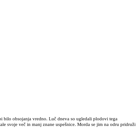
bi bilo obsojanja vredno. Luč dneva so ugledali plodovi tega
tale svoje več in manj znane uspešnice. Morda se jim na odru pridruži