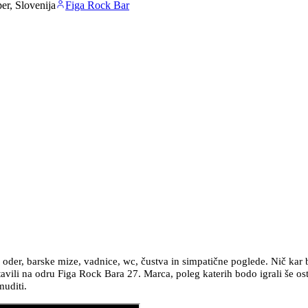
er, Slovenija
Figa Rock Bar
a oder, barske mize, vadnice, wc, čustva in simpatične poglede. Nič kar 
vili na odru Figa Rock Bara 27. Marca, poleg katerih bodo igrali še os
muditi.