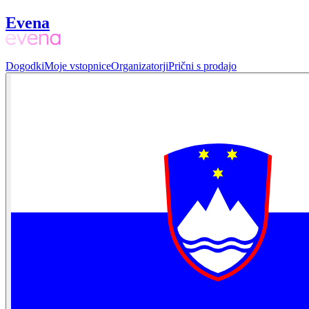
Evena
Dogodki
Moje vstopnice
Organizatorji
Prični s prodajo