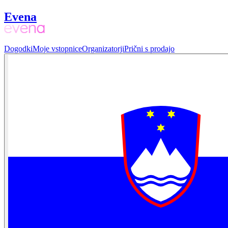
Evena
Dogodki
Moje vstopnice
Organizatorji
Prični s prodajo