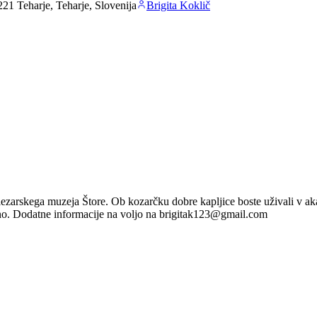
221 Teharje, Teharje, Slovenija
Brigita Koklič
zarskega muzeja Štore. Ob kozarčku dobre kapljice boste uživali v ak
jeno. Dodatne informacije na voljo na brigitak123@gmail.com