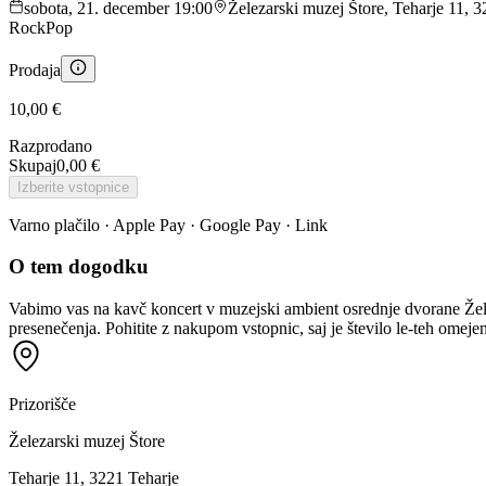
sobota, 21. december 19:00
Železarski muzej Štore, Teharje 11, 3
Rock
Pop
Prodaja
10,00 €
Razprodano
Skupaj
0,00 €
Izberite vstopnice
Varno plačilo · Apple Pay · Google Pay · Link
O tem dogodku
Vabimo vas na kavč koncert v muzejski ambient osrednje dvorane Žele
presenečenja. Pohitite z nakupom vstopnic, saj je število le-teh ome
Prizorišče
Železarski muzej Štore
Teharje 11, 3221 Teharje