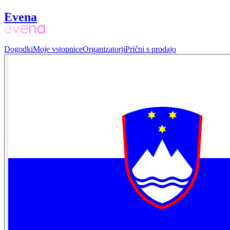
Evena
Dogodki
Moje vstopnice
Organizatorji
Prični s prodajo