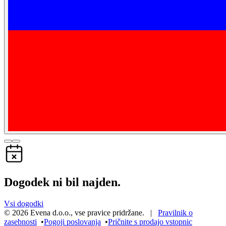
Dogodek ni bil najden.
Vsi dogodki
©
2026
Evena d.o.o.
,
vse pravice pridržane
. |
Pravilnik o
zasebnosti
•
Pogoji poslovanja
•
Pričnite s prodajo vstopnic