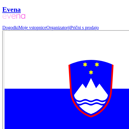
Evena
Dogodki
Moje vstopnice
Organizatorji
Prični s prodajo