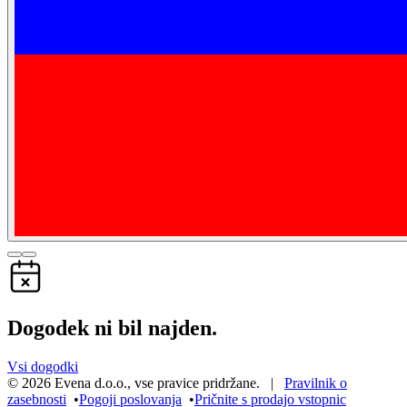
Dogodek ni bil najden.
Vsi dogodki
©
2026
Evena d.o.o.
,
vse pravice pridržane
. |
Pravilnik o
zasebnosti
•
Pogoji poslovanja
•
Pričnite s prodajo vstopnic