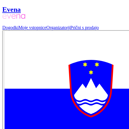
Evena
Dogodki
Moje vstopnice
Organizatorji
Prični s prodajo