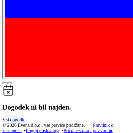
Dogodek ni bil najden.
Vsi dogodki
©
2026
Evena d.o.o.
,
vse pravice pridržane
. |
Pravilnik o
zasebnosti
•
Pogoji poslovanja
•
Pričnite s prodajo vstopnic