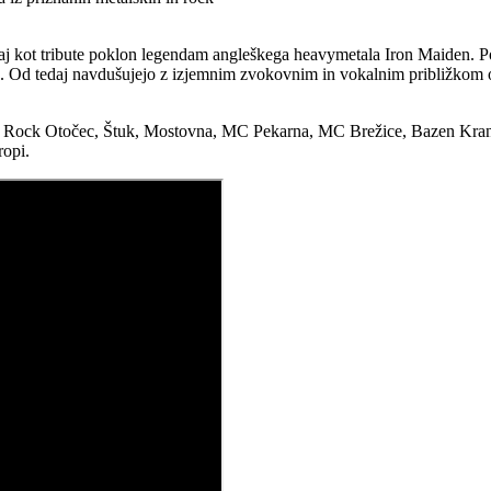
aj kot tribute poklon legendam angleškega heavymetala Iron Maiden. Po
. Od tedaj navdušujejo z izjemnim zvokovnim in vokalnim približkom ori
 Rock Otočec, Štuk, Mostovna, MC Pekarna, MC Brežice, Bazen Kranj ...) 
ropi.