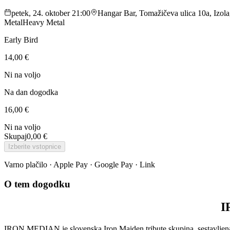
petek, 24. oktober 21:00
Hangar Bar, Tomažičeva ulica 10a, Izola
Metal
Heavy Metal
Early Bird
14,00 €
Ni na voljo
Na dan dogodka
16,00 €
Ni na voljo
Skupaj
0,00 €
Izberite vstopnice
Varno plačilo · Apple Pay · Google Pay · Link
O tem dogodku
I
IRON MEDIAN je slovenska Iron Maiden tribute skupina, sestavljena 