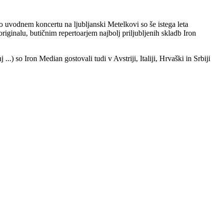
 uvodnem koncertu na ljubljanski Metelkovi so še istega leta
ginalu, butičnim repertoarjem najbolj priljubljenih skladb Iron
so Iron Median gostovali tudi v Avstriji, Italiji, Hrvaški in Srbiji