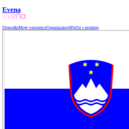
Evena
Dogodki
Moje vstopnice
Organizatorji
Prični s prodajo