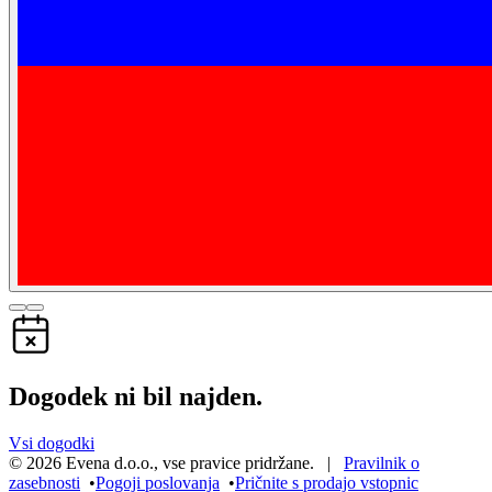
Dogodek ni bil najden.
Vsi dogodki
©
2026
Evena d.o.o.
,
vse pravice pridržane
. |
Pravilnik o
zasebnosti
•
Pogoji poslovanja
•
Pričnite s prodajo vstopnic