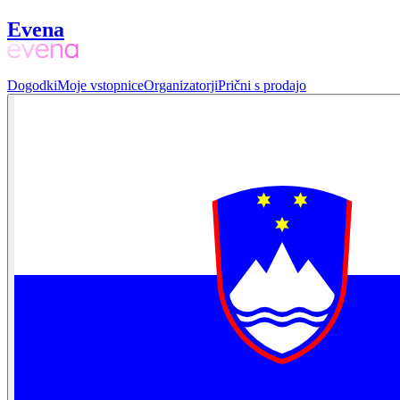
Evena
Dogodki
Moje vstopnice
Organizatorji
Prični s prodajo