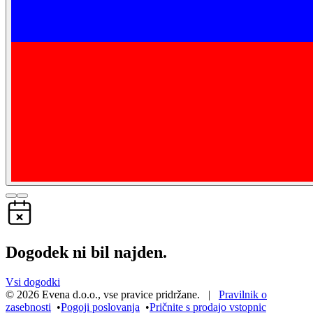
Dogodek ni bil najden.
Vsi dogodki
©
2026
Evena d.o.o.
,
vse pravice pridržane
. |
Pravilnik o
zasebnosti
•
Pogoji poslovanja
•
Pričnite s prodajo vstopnic