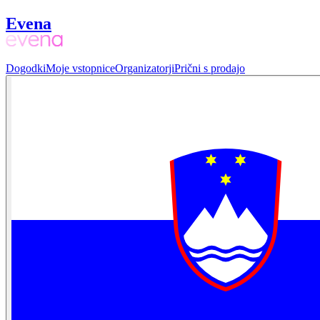
Evena
Dogodki
Moje vstopnice
Organizatorji
Prični s prodajo