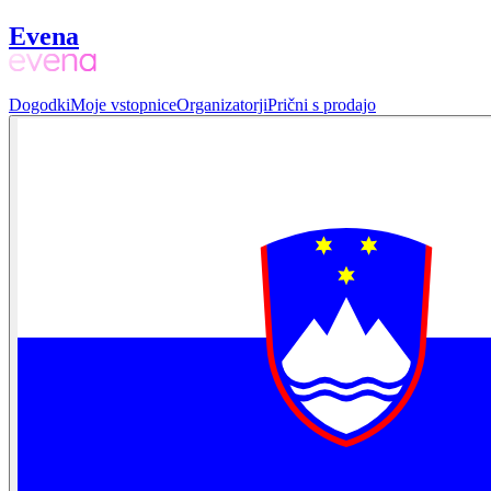
Evena
Dogodki
Moje vstopnice
Organizatorji
Prični s prodajo