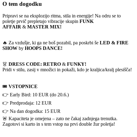
O tem dogodku
Pripravi se na eksplozijo ritma, stila in energije! Na odru se to
poletje prvič prepletajo vibracije skupin
FUNK
AFFAIR
&
MASTER MIX!
🔥 Za vzdušje, ki ga ne boš pozabil, pa poskrbi še
LED & FIRE
SHOW
by
HOOPS DANCE!
👗
DRESS CODE: RETRO
&
FUNKY!
Pridi v stilu, zasij v množici in pokaži, kdo je kraljica/kralj plesišča!
🎟️
VSTOPNICE
👉 Early Bird: 10 EUR (do 20.6.)
👉 Predprodaja: 12 EUR
👉 Na dan dogodka: 15 EUR
🚨 Kapaciteta je omejena – zato ne čakaj zadnjega trenutka.
Zagotovi si karto in s tem vstop na prvi double žur poletja!