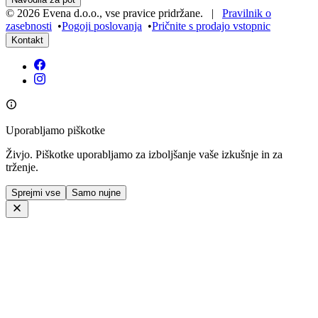
©
2026
Evena d.o.o.
,
vse pravice pridržane
. |
Pravilnik o
zasebnosti
•
Pogoji poslovanja
•
Pričnite s prodajo vstopnic
Kontakt
Uporabljamo piškotke
Živjo. Piškotke uporabljamo za izboljšanje vaše izkušnje in za
trženje.
Sprejmi vse
Samo nujne