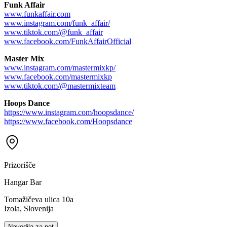
Funk Affair
www.funkaffair.com
www.instagram.com/funk_affair/
www.tiktok.com/@funk_affair
www.facebook.com/FunkAffairOfficial
Master Mix
www.instagram.com/mastermixkp/
www.facebook.com/mastermixkp
www.tiktok.com/@mastermixteam
Hoops Dance
https://www.instagram.com/hoopsdance/
https://www.facebook.com/Hoopsdance
Prizorišče
Hangar Bar
Tomažičeva ulica 10a
Izola, Slovenija
Navodila za pot