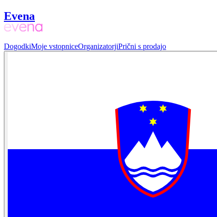
Evena
Dogodki
Moje vstopnice
Organizatorji
Prični s prodajo