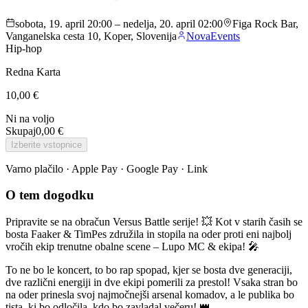
sobota, 19. april 20:00 – nedelja, 20. april 02:00
Figa Rock Bar,
Vanganelska cesta 10, Koper, Slovenija
NovaEvents
Hip-hop
Redna Karta
10,00 €
Ni na voljo
Skupaj
0,00 €
Izberite vstopnice
Varno plačilo · Apple Pay · Google Pay · Link
O tem dogodku
Pripravite se na obračun Versus Battle serije! 💥 Kot v starih časih se
bosta Faaker & TimPes združila in stopila na oder proti eni najbolj
vročih ekip trenutne obalne scene – Lupo MC & ekipa! 🎤
To ne bo le koncert, to bo rap spopad, kjer se bosta dve generaciji,
dve različni energiji in dve ekipi pomerili za prestol! Vsaka stran bo
na oder prinesla svoj najmočnejši arsenal komadov, a le publika bo
tista, ki bo odločila, kdo bo zavladal večeru! 👑