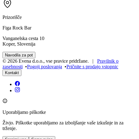
Prizorišče
Figa Rock Bar
Vanganelska cesta 10
Koper, Slovenija
Navodila za pot
©
2026
Evena d.o.o.
,
vse pravice pridržane
. |
Pravilnik o
zasebnosti
•
Pogoji poslovanja
•
Pričnite s prodajo vstopnic
Kontakt
Uporabljamo piškotke
Živjo. Piškotke uporabljamo za izboljšanje vaše izkušnje in za
trženje.