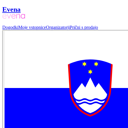
Evena
Dogodki
Moje vstopnice
Organizatorji
Prični s prodajo