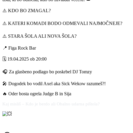
⚠️ KDO BO ZMAGAL?
⚠️ KATERI KOMADI BODO ODMEVALI NAJMOČNEJE?
⚠️ STARA ŠOLA ALI NOVA ŠOLA?
📍 Figa Rock Bar
🗓️ 19.04.2025 ob 20:00
🎧 Za glasbeno podlago bo poskrbel DJ Tomzy
🎤 Dogodek bo vodil Axel aka Sick Wekow razumeš?!
🔥 Oder bosta ogrela Judge B in Sija
Kaj misliš – Kdo je berdo ali Obalno udarna pištola?