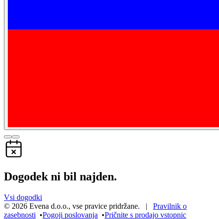
Dogodek ni bil najden.
Vsi dogodki
©
2026
Evena d.o.o.
,
vse pravice pridržane
. |
Pravilnik o
zasebnosti
•
Pogoji poslovanja
•
Pričnite s prodajo vstopnic