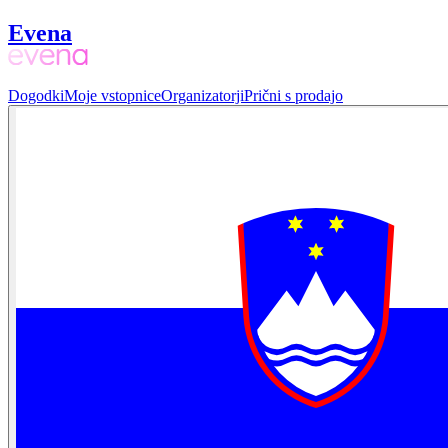
Evena
Dogodki
Moje vstopnice
Organizatorji
Prični s prodajo