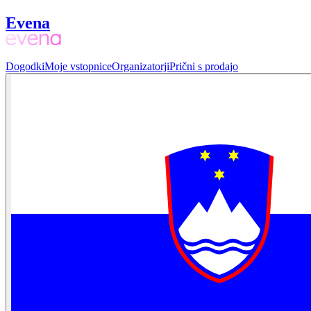
Evena
Dogodki
Moje vstopnice
Organizatorji
Prični s prodajo