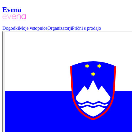
Evena
Dogodki
Moje vstopnice
Organizatorji
Prični s prodajo