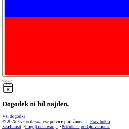
Dogodek ni bil najden.
Vsi dogodki
©
2026
Evena d.o.o.
,
vse pravice pridržane
. |
Pravilnik o
zasebnosti
•
Pogoji poslovanja
•
Pričnite s prodajo vstopnic