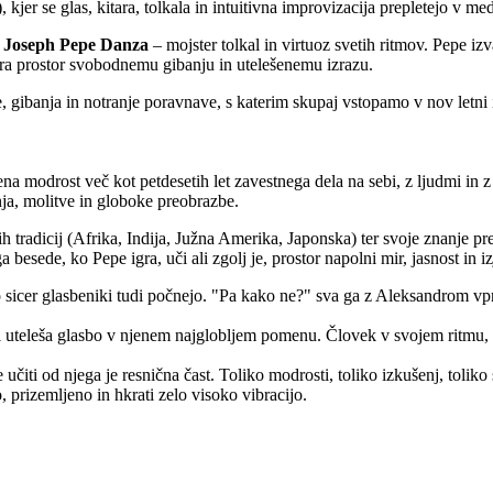
), kjer se glas, kitara, tolkala in intuitivna improvizacija prepletejo v 
i
Joseph Pepe Danza
– mojster tolkal in virtuoz svetih ritmov. Pepe izv
dpira prostor svobodnemu gibanju in utelešenemu izrazu.
 gibanja in notranje poravnave, s katerim skupaj vstopamo v nov letni i
ena modrost več kot petdesetih let zavestnega dela na sebi, z ljudmi in 
enja, molitve in globoke preobrazbe.
čnih tradicij (Afrika, Indija, Južna Amerika, Japonska) ter svoje znanje pr
esede, ko Pepe igra, uči ali zgolj je, prostor napolni mir, jasnost in i
o sicer glasbeniki tudi počnejo. "Pa kako ne?" sva ga z Aleksandrom vpr
i uteleša glasbo v njenem najglobljem pomenu. Človek v svojem ritmu, m
 se učiti od njega je resnična čast. Toliko modrosti, toliko izkušenj, tol
, prizemljeno in hkrati zelo visoko vibracijo.