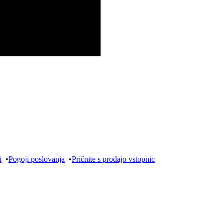
i
•
Pogoji poslovanja
•
Pričnite s prodajo vstopnic