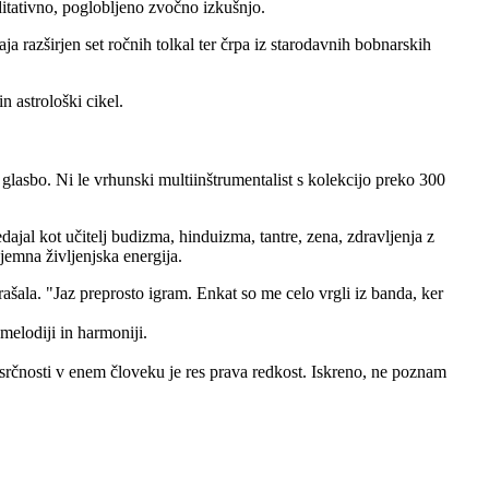
meditativno, poglobljeno zvočno izkušnjo.
aja razširjen set ročnih tolkal ter črpa iz starodavnih bobnarskih
n astrološki cikel.
z glasbo. Ni le vrhunski multiinštrumentalist s kolekcijo preko 300
edajal kot učitelj budizma, hinduizma, tantre, zena, zdravljenja z
zjemna življenjska energija.
ašala. "Jaz preprosto igram. Enkat so me celo vrgli iz banda, ker
elodiji in harmoniji.
iko srčnosti v enem človeku je res prava redkost. Iskreno, ne poznam