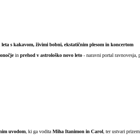
leta s kakavom, živimi bobni, ekstatičnim plesom in koncertom
onočje
in
prehod v astrološko novo leto
- naravni portal ravnovesja, 
čnim uvodom
, ki ga vodita
Miha Itanimon in Carol
, ter ustvari prize