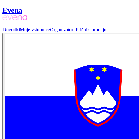
Evena
Dogodki
Moje vstopnice
Organizatorji
Prični s prodajo