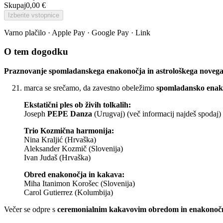
Skupaj
0,00 €
Izberite vstopnice
Varno plačilo · Apple Pay · Google Pay · Link
O tem dogodku
Praznovanje spomladanskega enakonočja in astrološkega novega 
marca se srečamo, da zavestno obeležimo
spomladansko enak
Ekstatični ples ob živih tolkalih:
Joseph
PEPE Danza
(Urugvaj) (več informacij najdeš spodaj)
Trio Kozmična harmonija:
Nina Kraljić (Hrvaška)
Aleksander Kozmič (Slovenija)
Ivan Judaš (Hrvaška)
Obred enakonočja in kakava:
Miha Itanimon Korošec (Slovenija)
Carol Gutierrez (Kolumbija)
Večer se odpre s
ceremonialnim kakavovim obredom in enakono