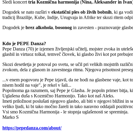
Sledi koncert
tria Kozmična harmonija
(
Nina, Aleksander in Ivan
Dogodek se nato razširi v
ekstatični ples ob živih bobnih
, ki ga vod
tradicij Brazilije, Kube, Indije, Urugvaja in Afrike ter skozi ritem o
Dogodek je
brez alkohola
,
bosonog
in zavesten - praznovanje glasbe,
Kdo je PEPE Danza?
Pepe Danza (70) je izjemen življenjski učitelj, mojster zvoka in uteleš
glasbil in virtuoz tolkal, temveč človek, ki glasbo živi kot pot prebuj
Skozi desetletja je potoval po svetu, se učil pri velikih mojstrih razli
zvokom, dela z glasom in zavestnega ritma. Njegova prisotnost presega b
...v enem pogovoru je Pepe izjavil, da ne hodi na glasbene vaje, kot t
nisem hodil na vaje", je rekel v šali...
Popolnoma ga razumem, saj Pepe je Glasba. Je popoln primer bitja, k
Uglašena duša s Kozmično Harmonijo. Tako kot naš Aleks.
Imeti priložnost poslušati njegovo glasbo, ali biti v njegovi bližini in
veliko ljudi, ki bi tako močno žareli in tako naravno oddajali pozitivno
Vsi smo Kozmična Harmonija - le stopnja uglašenosti se spreminja.
Marko S
https://pepedanza.com/about/