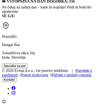
🎟
VSTOPNINA NA DAN DOGODKA: 15€
Ne čakaj na zadnji dan – karte že kopnijo! Pridi in bodi del
zgodovine.
SE GA!
Prizorišče
Hangar Bar
Tomažičeva ulica 10a
Izola, Slovenija
Navodila za pot
©
2026
Evena d.o.o.
,
vse pravice pridržane
. |
Pravilnik o
zasebnosti
•
Pogoji poslovanja
•
Pričnite s prodajo vstopnic
Kontakt