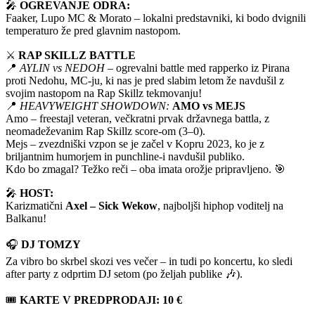
🎤
OGREVANJE ODRA:
Faaker, Lupo MC & Morato – lokalni predstavniki, ki bodo dvignili
temperaturo že pred glavnim nastopom.
⚔️
RAP SKILLZ BATTLE
📍
AYLIN vs NEDOH
– ogrevalni battle med rapperko iz Pirana
proti Nedohu, MC-ju, ki nas je pred slabim letom že navdušil z
svojim nastopom na Rap Skillz tekmovanju!
📍
HEAVYWEIGHT SHOWDOWN:
AMO vs MEJS
Amo – freestajl veteran, večkratni prvak državnega battla, z
neomadeževanim Rap Skillz score-om (3–0).
Mejs – zvezdniški vzpon se je začel v Kopru 2023, ko je z
briljantnim humorjem in punchline-i navdušil publiko.
Kdo bo zmagal? Težko reči – oba imata orožje pripravljeno. 🎯
🎤
HOST:
Karizmatični
Axel – Sick Wekow
, najboljši hiphop voditelj na
Balkanu!
🎧
DJ TOMZY
Za vibro bo skrbel skozi ves večer – in tudi po koncertu, ko sledi
after party z odprtim DJ setom (po željah publike 🎶).
🎟
KARTE V PREDPRODAJI: 10 €