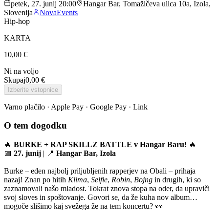
petek, 27. junij 20:00
Hangar Bar, Tomažičeva ulica 10a, Izola,
Slovenija
NovaEvents
Hip-hop
KARTA
10,00 €
Ni na voljo
Skupaj
0,00 €
Izberite vstopnice
Varno plačilo · Apple Pay · Google Pay · Link
O tem dogodku
🔥
BURKE + RAP SKILLZ BATTLE v Hangar Baru!
🔥
📅
27. junij
| 📍
Hangar Bar, Izola
Burke – eden najbolj priljubljenih rapperjev na Obali – prihaja
nazaj! Znan po hitih
Klima
,
Selfie
,
Robin
,
Bojng
in drugih, ki so
zaznamovali našo mladost. Tokrat znova stopa na oder, da upraviči
svoj sloves in spoštovanje. Govori se, da že kuha nov album…
mogoče slišimo kaj svežega že na tem koncertu? 👀