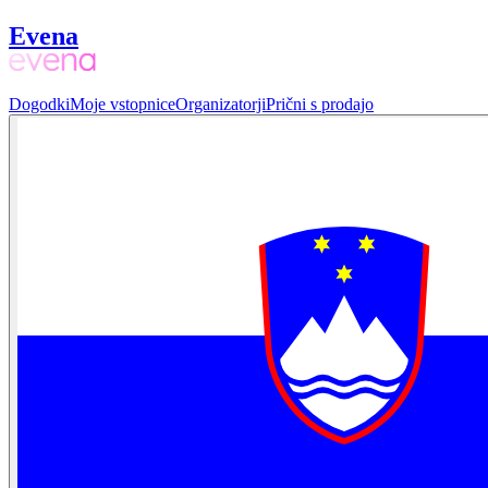
Evena
Dogodki
Moje vstopnice
Organizatorji
Prični s prodajo