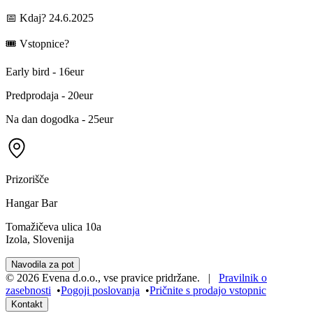
📅 Kdaj? 24.6.2025
🎟 Vstopnice?
Early bird - 16eur
Predprodaja - 20eur
Na dan dogodka - 25eur
Prizorišče
Hangar Bar
Tomažičeva ulica 10a
Izola, Slovenija
Navodila za pot
©
2026
Evena d.o.o.
,
vse pravice pridržane
. |
Pravilnik o
zasebnosti
•
Pogoji poslovanja
•
Pričnite s prodajo vstopnic
Kontakt