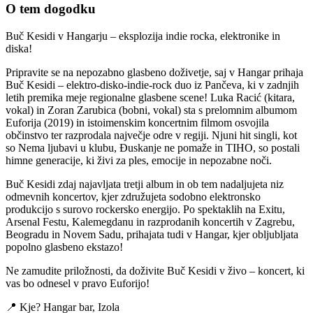
O tem dogodku
Buč Kesidi v Hangarju – eksplozija indie rocka, elektronike in
diska!
Pripravite se na nepozabno glasbeno doživetje, saj v Hangar prihaja
Buč Kesidi – elektro-disko-indie-rock duo iz Pančeva, ki v zadnjih
letih premika meje regionalne glasbene scene! Luka Racić (kitara,
vokal) in Zoran Zarubica (bobni, vokal) sta s prelomnim albumom
Euforija (2019) in istoimenskim koncertnim filmom osvojila
občinstvo ter razprodala največje odre v regiji. Njuni hit singli, kot
so Nema ljubavi u klubu, Đuskanje ne pomaže in TIHO, so postali
himne generacije, ki živi za ples, emocije in nepozabne noči.
Buč Kesidi zdaj najavljata tretji album in ob tem nadaljujeta niz
odmevnih koncertov, kjer združujeta sodobno elektronsko
produkcijo s surovo rockersko energijo. Po spektaklih na Exitu,
Arsenal Festu, Kalemegdanu in razprodanih koncertih v Zagrebu,
Beogradu in Novem Sadu, prihajata tudi v Hangar, kjer obljubljata
popolno glasbeno ekstazo!
Ne zamudite priložnosti, da doživite Buč Kesidi v živo – koncert, ki
vas bo odnesel v pravo Euforijo!
📍 Kje? Hangar bar, Izola