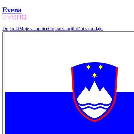
Evena
Dogodki
Moje vstopnice
Organizatorji
Prični s prodajo