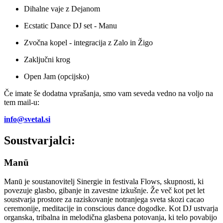
Dihalne vaje z Dejanom
Ecstatic Dance DJ set - Manu
Zvočna kopel - integracija z Zalo in Žigo
Zaključni krog
Open Jam (opcijsko)
Če imate še dodatna vprašanja, smo vam seveda vedno na voljo na
tem mail-u:
info@svetal.si
Soustvarjalci:
Manū
Manū je soustanovitelj Sinergie in festivala Flows, skupnosti, ki
povezuje glasbo, gibanje in zavestne izkušnje. Že več kot pet let
soustvarja prostore za raziskovanje notranjega sveta skozi cacao
ceremonije, meditacije in conscious dance dogodke. Kot DJ ustvarja
organska, tribalna in melodična glasbena potovanja, ki telo povabijo