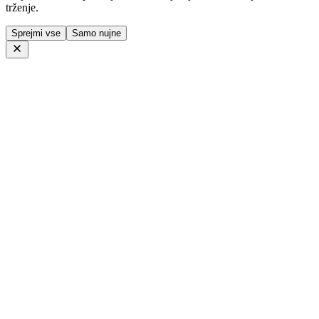
trženje.
Sprejmi vse
Samo nujne