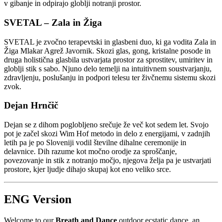
v gibanje in odpirajo globlji notranji prostor.
SVETAL – Zala in Žiga
SVETAL je zvočno terapevtski in glasbeni duo, ki ga vodita Zala in
Žiga Mlakar Agrež Javornik. Skozi glas, gong, kristalne posode in
druga holistična glasbila ustvarjata prostor za sprostitev, umiritev in
globlji stik s sabo. Njuno delo temelji na intuitivnem soustvarjanju,
zdravljenju, poslušanju in podpori telesu ter živčnemu sistemu skozi
zvok.
Dejan Hrnčič
Dejan se z dihom poglobljeno srečuje že več kot sedem let. Svojo
pot je začel skozi Wim Hof metodo in delo z energijami, v zadnjih
letih pa je po Sloveniji vodil številne dihalne ceremonije in
delavnice. Dih razume kot močno orodje za sproščanje,
povezovanje in stik z notranjo močjo, njegova želja pa je ustvarjati
prostore, kjer ljudje dihajo skupaj kot eno veliko srce.
ENG Version
Welcome to our
Breath and Dance
outdoor ecstatic dance, an