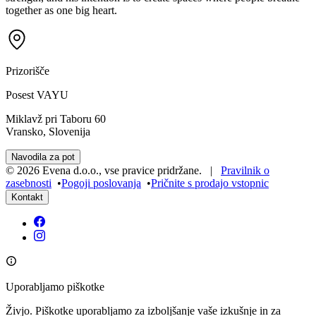
together as one big heart.
Prizorišče
Posest VAYU
Miklavž pri Taboru 60
Vransko, Slovenija
Navodila za pot
©
2026
Evena d.o.o.
,
vse pravice pridržane
. |
Pravilnik o
zasebnosti
•
Pogoji poslovanja
•
Pričnite s prodajo vstopnic
Kontakt
Uporabljamo piškotke
Živjo. Piškotke uporabljamo za izboljšanje vaše izkušnje in za