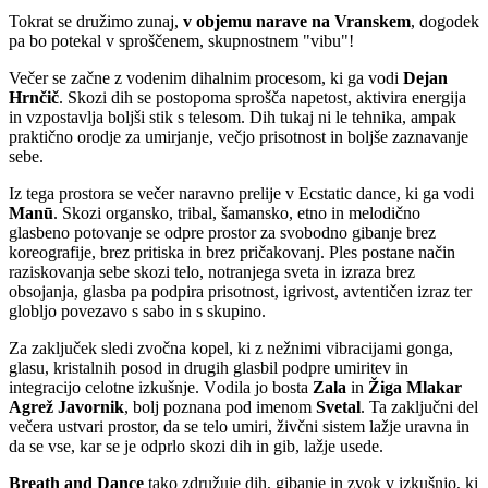
Tokrat se družimo zunaj,
v objemu narave na Vranskem
, dogodek
pa bo potekal v sproščenem, skupnostnem "vibu"!
Večer se začne z vodenim dihalnim procesom, ki ga vodi
Dejan
Hrnčič
. Skozi dih se postopoma sprošča napetost, aktivira energija
in vzpostavlja boljši stik s telesom. Dih tukaj ni le tehnika, ampak
praktično orodje za umirjanje, večjo prisotnost in boljše zaznavanje
sebe.
Iz tega prostora se večer naravno prelije v Ecstatic dance, ki ga vodi
Manū
. Skozi organsko, tribal, šamansko, etno in melodično
glasbeno potovanje se odpre prostor za svobodno gibanje brez
koreografije, brez pritiska in brez pričakovanj. Ples postane način
raziskovanja sebe skozi telo, notranjega sveta in izraza brez
obsojanja, glasba pa podpira prisotnost, igrivost, avtentičen izraz ter
globljo povezavo s sabo in s skupino.
Za zaključek sledi zvočna kopel, ki z nežnimi vibracijami gonga,
glasu, kristalnih posod in drugih glasbil podpre umiritev in
integracijo celotne izkušnje. V
odila jo bosta
Zala
in
Žiga Mlakar
Agrež Javornik
, bolj poznana pod imenom
Svetal
.
Ta zaključni del
večera ustvari prostor, da se telo umiri, živčni sistem lažje uravna in
da se vse, kar se je odprlo skozi dih in gib, lažje usede.
Breath and Dance
tako združuje dih, gibanje in zvok v izkušnjo, ki