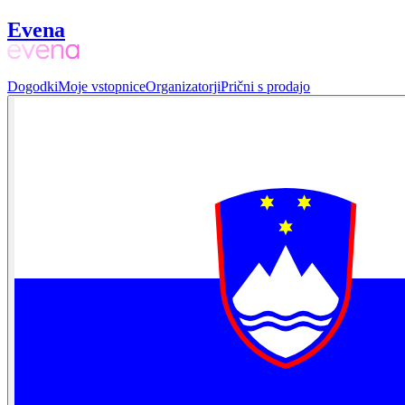
Evena
Dogodki
Moje vstopnice
Organizatorji
Prični s prodajo