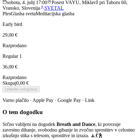
sobota, 4. julij 17:00
Posest VAYU, Miklavž pri Taboru 60,
Vransko, Slovenija
SVETAL
Ples
Glasba sveta
Meditacijska glasba
Early bird
29,00 €
Razprodano
Regular 1
36,00 €
Razprodano
Skupaj
0,00 €
Izberite vstopnice
Varno plačilo · Apple Pay · Google Pay · Link
O tem dogodku
Srčno vabljeni na dogodek
Breath and Dance
, ki povezuje
zavestno dihanje, svobodno gibanje in zvočno sprostitev v celostno
izkušnjo stika s telesom, sprostitve in izraza. 🧘💃🕺