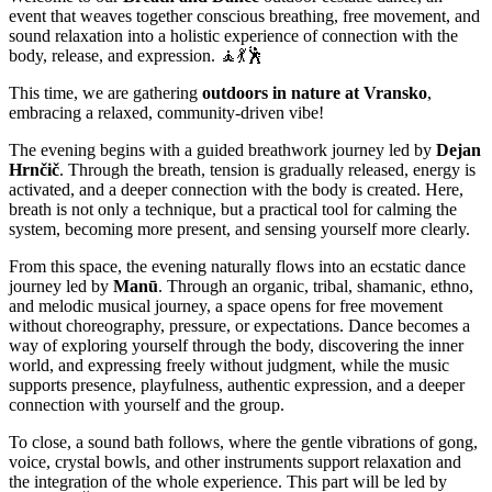
event that weaves together conscious breathing, free movement, and
sound relaxation into a holistic experience of connection with the
body, release, and expression. 🧘💃🕺
This time, we are gathering
outdoors in nature at Vransko
,
embracing a relaxed, community-driven vibe!
The evening begins with a guided breathwork journey led by
Dejan
Hrnčič
. Through the breath, tension is gradually released, energy is
activated, and a deeper connection with the body is created. Here,
breath is not only a technique, but a practical tool for calming the
system, becoming more present, and sensing yourself more clearly.
From this space, the evening naturally flows into an ecstatic dance
journey led by
Manū
. Through an organic, tribal, shamanic, ethno,
and melodic musical journey, a space opens for free movement
without choreography, pressure, or expectations. Dance becomes a
way of exploring yourself through the body, discovering the inner
world, and expressing freely without judgment, while the music
supports presence, playfulness, authentic expression, and a deeper
connection with yourself and the group.
To close, a sound bath follows, where the gentle vibrations of gong,
voice, crystal bowls, and other instruments support relaxation and
the integration of the whole experience. This part will be led by