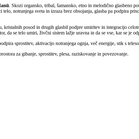
anū
. Skozi organsko, tribal, šamansko, etno in melodično glasbeno po
 telo, notranjega sveta in izraza brez obsojanja, glasba pa podpira prisot
, kristalnih posod in drugih glasbil podpre umiritev in integracijo celot
or, da se telo umiri, živčni sistem lažje uravna in da se vse, kar se je odp
dpira sprostitev, aktivacijo notranjega ognja, več energije, stik s teles
ostora za gibanje, sprostitev, plesa, raziskovanje in povezovanje.