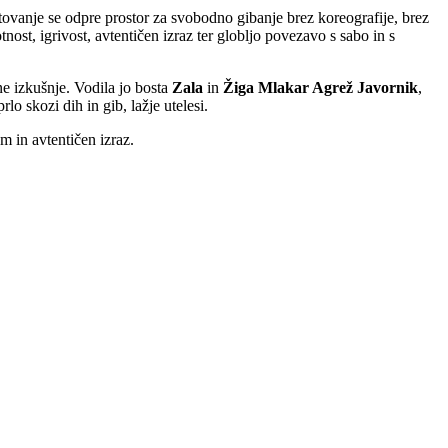
tovanje se odpre prostor za svobodno gibanje brez koreografije, brez
nost, igrivost, avtentičen izraz ter globljo povezavo s sabo in s
ne izkušnje. Vodila jo bosta
Zala
in
Žiga Mlakar Agrež Javornik
,
rlo skozi dih in gib, lažje utelesi.
om in avtentičen izraz.