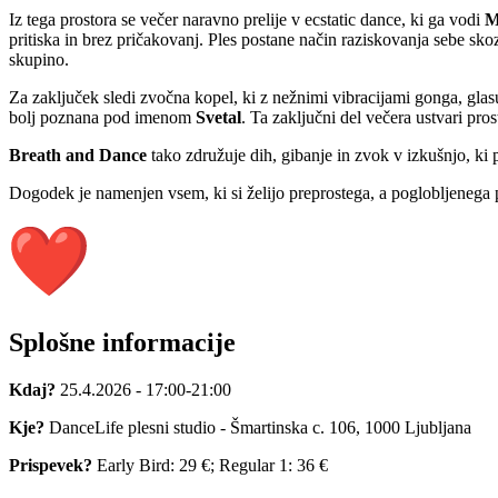
Iz tega prostora se večer naravno prelije v ecstatic dance, ki ga vodi
M
pritiska in brez pričakovanj. Ples postane način raziskovanja sebe skozi
skupino.
Za zaključek sledi zvočna kopel, ki z nežnimi vibracijami gonga, glasu
bolj poznana pod imenom
Svetal
. Ta zaključni del večera ustvari prost
Breath and Dance
tako združuje dih, gibanje in zvok v izkušnjo, ki po
Dogodek je namenjen vsem, ki si želijo preprostega, a poglobljenega pr
Splošne informacije
Kdaj?
25.4.2026 - 17:00-21:00
Kje?
DanceLife plesni studio - Šmartinska c. 106, 1000 Ljubljana
Prispevek?
Early Bird: 29 €; Regular 1: 36 €