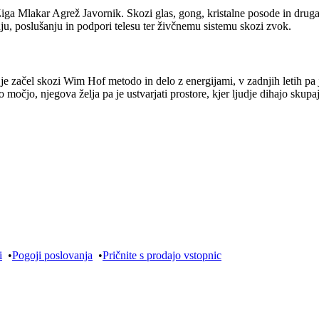
a Mlakar Agrež Javornik. Skozi glas, gong, kristalne posode in druga hol
nju, poslušanju in podpori telesu ter živčnemu sistemu skozi zvok.
e začel skozi Wim Hof metodo in delo z energijami, v zadnjih letih pa j
očjo, njegova želja pa je ustvarjati prostore, kjer ljudje dihajo skupaj
i
•
Pogoji poslovanja
•
Pričnite s prodajo vstopnic