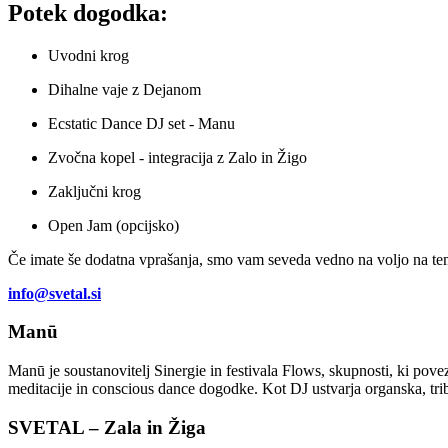
Potek dogodka:
Uvodni krog
Dihalne vaje z Dejanom
Ecstatic Dance DJ set - Manu
Zvočna kopel - integracija z Zalo in Žigo
Zaključni krog
Open Jam (opcijsko)
Če imate še dodatna vprašanja, smo vam seveda vedno na voljo na te
info@svetal.si
Manū
Manū je soustanovitelj Sinergie in festivala Flows, skupnosti, ki pove
meditacije in conscious dance dogodke. Kot DJ ustvarja organska, triba
SVETAL – Zala in Žiga