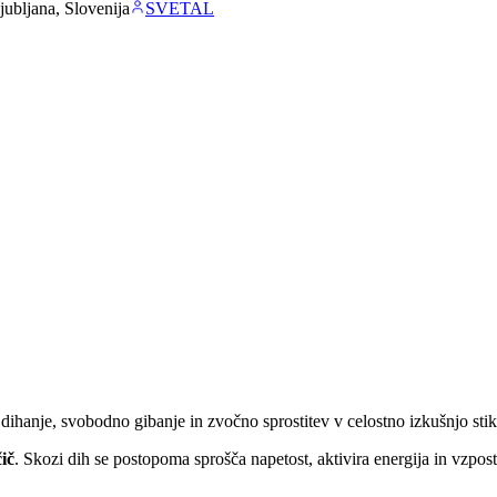
jubljana, Slovenija
SVETAL
dihanje, svobodno gibanje in zvočno sprostitev v celostno izkušnjo stika
ič
. Skozi dih se postopoma sprošča napetost, aktivira energija in vzpost