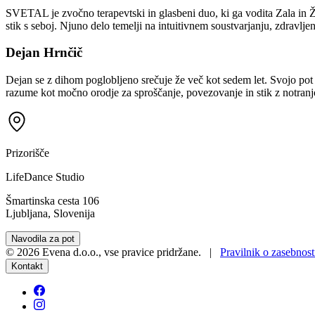
SVETAL je zvočno terapevtski in glasbeni duo, ki ga vodita Zala in Žig
stik s seboj. Njuno delo temelji na intuitivnem soustvarjanju, zdravlje
Dejan Hrnčič
Dejan se z dihom poglobljeno srečuje že več kot sedem let. Svojo pot j
razume kot močno orodje za sproščanje, povezovanje in stik z notranjo m
Prizorišče
LifeDance Studio
Šmartinska cesta 106
Ljubljana, Slovenija
Navodila za pot
©
2026
Evena d.o.o.
,
vse pravice pridržane
. |
Pravilnik o zasebnost
Kontakt