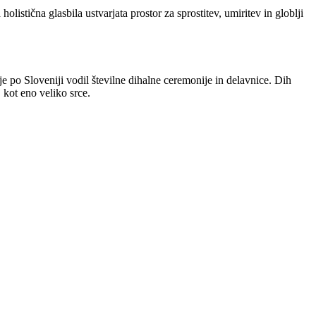
istična glasbila ustvarjata prostor za sprostitev, umiritev in globlji
e po Sloveniji vodil številne dihalne ceremonije in delavnice. Dih
 kot eno veliko srce.