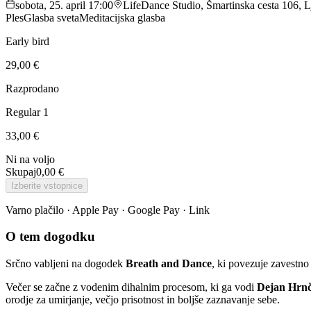
sobota, 25. april 17:00
LifeDance Studio, Šmartinska cesta 106, L
Ples
Glasba sveta
Meditacijska glasba
Early bird
29,00 €
Razprodano
Regular 1
33,00 €
Ni na voljo
Skupaj
0,00 €
Izberite vstopnice
Varno plačilo · Apple Pay · Google Pay · Link
O tem dogodku
Srčno vabljeni na dogodek
Breath and Dance
, ki povezuje zavestno 
Večer se začne z vodenim dihalnim procesom, ki ga vodi
Dejan Hrnč
orodje za umirjanje, večjo prisotnost in boljše zaznavanje sebe.