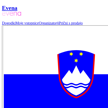
Evena
Dogodki
Moje vstopnice
Organizatorji
Prični s prodajo