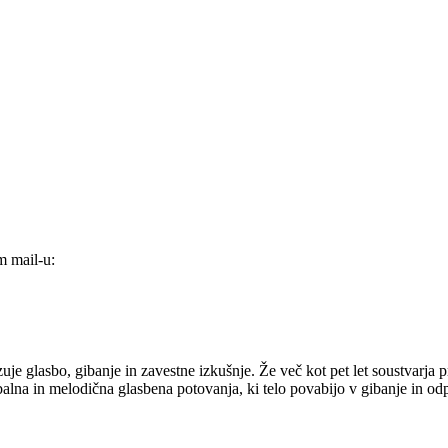
m mail-u:
zuje glasbo, gibanje in zavestne izkušnje. Že več kot pet let soustvarja 
lna in melodična glasbena potovanja, ki telo povabijo v gibanje in odpir