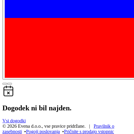
Dogodek ni bil najden.
Vsi dogodki
©
2026
Evena d.o.o.
,
vse pravice pridržane
. |
Pravilnik o
zasebnosti
•
Pogoji poslovanja
•
Pričnite s prodajo vstopnic