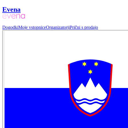
Evena
Dogodki
Moje vstopnice
Organizatorji
Prični s prodajo