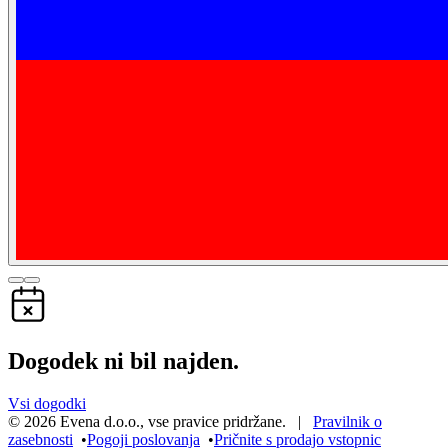
Dogodek ni bil najden.
Vsi dogodki
©
2026
Evena d.o.o.
,
vse pravice pridržane
. |
Pravilnik o
zasebnosti
•
Pogoji poslovanja
•
Pričnite s prodajo vstopnic