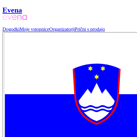
Evena
Dogodki
Moje vstopnice
Organizatorji
Prični s prodajo