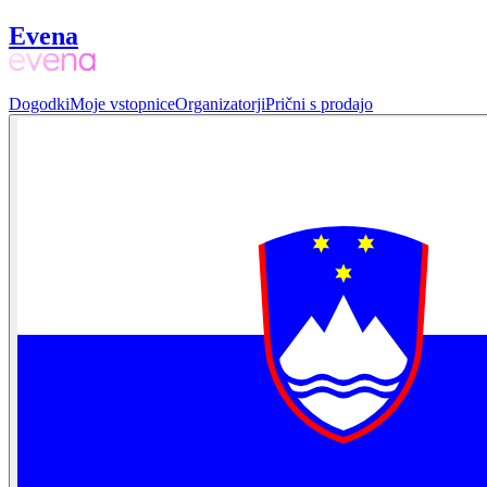
Evena
Dogodki
Moje vstopnice
Organizatorji
Prični s prodajo