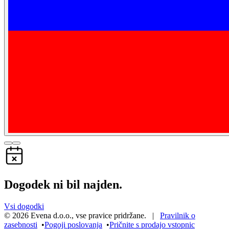
Dogodek ni bil najden.
Vsi dogodki
©
2026
Evena d.o.o.
,
vse pravice pridržane
. |
Pravilnik o
zasebnosti
•
Pogoji poslovanja
•
Pričnite s prodajo vstopnic