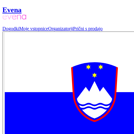
Evena
Dogodki
Moje vstopnice
Organizatorji
Prični s prodajo