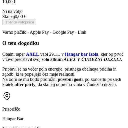
10,00 €
Ni na voljo
Skupaj
0,00 €
Izberite vstopnice
Varno plačilo · Apple Pay · Google Pay · Link
O tem dogodku
Obalni raper
AXEL
vabi 29.11. v
Hangar bar Izola
, kjer bo prvič
v živo predstavil svoj
solo album
ALEX V ČUDEŽNI DEŽELI
.
Pripravi se na večer poln energije, pristnega obalnega pridiha in
zgodb, ki te popeljejo čez meje realnosti.
Na odru se mu bodo pridružili
posebni gosti
, po koncertu pa sledi
kratek
after party
, da skupaj odpremo vrata v Čudežno deželo.
Prizorišče
Hangar Bar