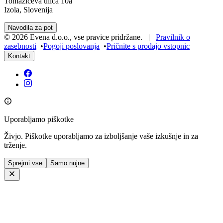
Tomažičeva ulica 10a
Izola, Slovenija
Navodila za pot
©
2026
Evena d.o.o.
,
vse pravice pridržane
. |
Pravilnik o
zasebnosti
•
Pogoji poslovanja
•
Pričnite s prodajo vstopnic
Kontakt
Uporabljamo piškotke
Živjo. Piškotke uporabljamo za izboljšanje vaše izkušnje in za
trženje.
Sprejmi vse
Samo nujne