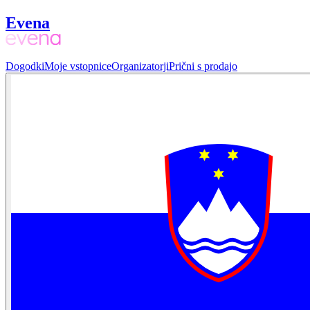
Evena
Dogodki
Moje vstopnice
Organizatorji
Prični s prodajo