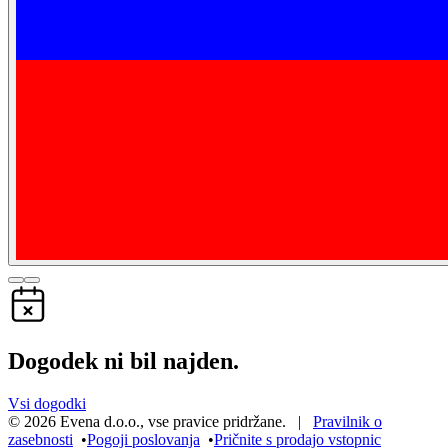
Dogodek ni bil najden.
Vsi dogodki
©
2026
Evena d.o.o.
,
vse pravice pridržane
. |
Pravilnik o
zasebnosti
•
Pogoji poslovanja
•
Pričnite s prodajo vstopnic