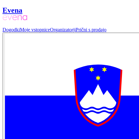
Evena
Dogodki
Moje vstopnice
Organizatorji
Prični s prodajo