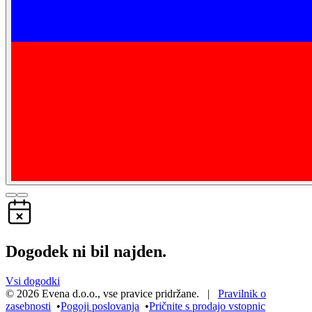
Dogodek ni bil najden.
Vsi dogodki
©
2026
Evena d.o.o.
,
vse pravice pridržane
. |
Pravilnik o
zasebnosti
•
Pogoji poslovanja
•
Pričnite s prodajo vstopnic