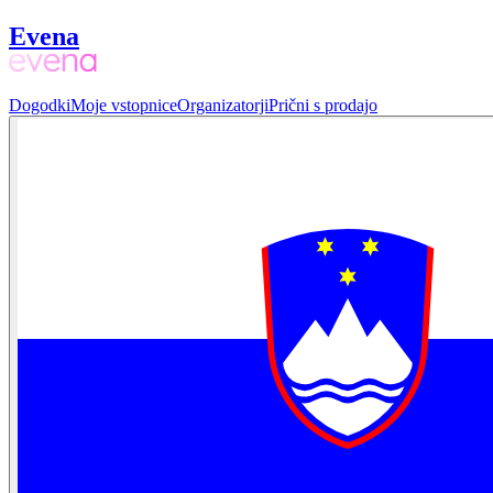
Evena
Dogodki
Moje vstopnice
Organizatorji
Prični s prodajo