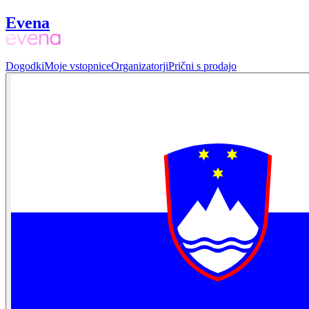
Evena
Dogodki
Moje vstopnice
Organizatorji
Prični s prodajo