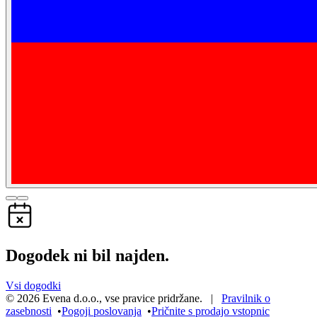
Dogodek ni bil najden.
Vsi dogodki
©
2026
Evena d.o.o.
,
vse pravice pridržane
. |
Pravilnik o
zasebnosti
•
Pogoji poslovanja
•
Pričnite s prodajo vstopnic